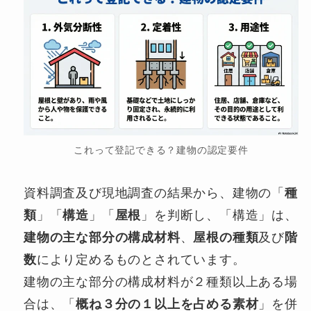
これって登記できる？建物の認定要件
資料調査及び現地調査の結果から、建物の「
種
類
」「
構造
」「
屋根
」を判断し、「構造」は、
建物の主な部分の構成材料
、
屋根の種類
及び
階
数
により定めるものとされています。
建物の主な部分の構成材料が２種類以上ある場
合は、「
概ね３分の１以上を占める素材
」を併