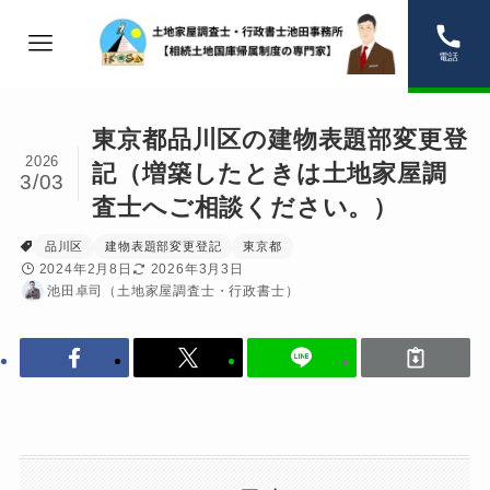
電話
東京都品川区の建物表題部変更登
2026
記（増築したときは土地家屋調
3/03
査士へご相談ください。）
品川区
建物表題部変更登記
東京都
2024年2月8日
2026年3月3日
池田卓司（土地家屋調査士・行政書士）