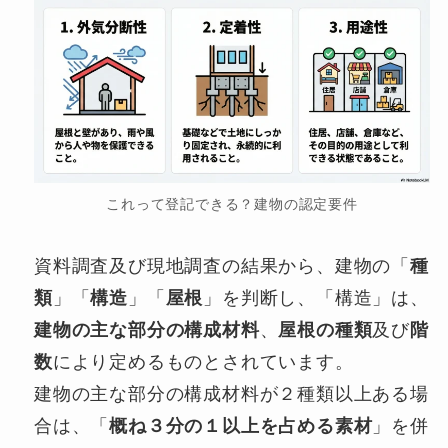
これって登記できる？建物の認定要件
資料調査及び現地調査の結果から、建物の「
種
類
」「
構造
」「
屋根
」を判断し、「構造」は、
建物の主な部分の構成材料
、
屋根の種類
及び
階
数
により定めるものとされています。
建物の主な部分の構成材料が２種類以上ある場
合は、「
概ね３分の１以上を占める素材
」を併