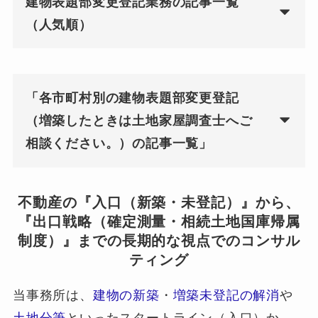
建物表題部変更登記業務の記事一覧
（人気順）
「各市町村別の建物表題部変更登記
（増築したときは土地家屋調査士へご
相談ください。）の記事一覧」
不動産の『入口（新築・未登記）』から、
『出口戦略（確定測量・相続土地国庫帰属
制度）』までの長期的な視点でのコンサル
ティング
当事務所は、
建物の新築
・
増築未登記の解消
や
土地分筆
といったスタートライン（入口）か