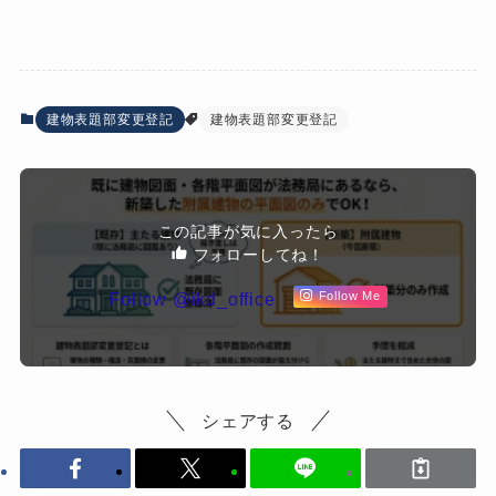
建物表題部変更登記
建物表題部変更登記
この記事が気に入ったら
フォローしてね！
Follow @ikd_office
Follow Me
シェアする