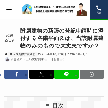
電話
附属建物の新築の登記申請時に添
2026
付する各階平面図は、当該附属建
2/19
物のみのもので大丈夫ですか？
2024年10月26日
2026年2月19日
建物表題部変更登記
池田卓司（土地家屋調査士・行政書士）
目次