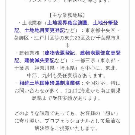
「ワンストップ」で解決へと導きます。
【主な業務地域】
・土地業務（
土地境界確定測量
、
土地分筆登
記
、
土地地目変更登記
など）：東京都中央区・
葛飾区・江戸川区等の東京23区及び千葉県市川
市
・建物業務（
建物表題登記
、
建物表題部変更登
記
、
建物滅失登記
など）：一都三県（東京都・
千葉県・神奈川県・埼玉県）を中心に、東北、
中部、九州も受任実績があります。
・
相続土地国庫帰属制度業務
：全国対応。特に
お問い合わせが多く、北は北海道から南は鹿児
島県まで受任実績があります。
どのような課題であっても、お客様の「想い」
に寄り添い、プロフェッショナルとして最適な
解決策をご提案いたします。