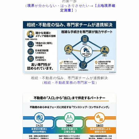
の第一歩
（
境界
が分からない・はっきりさせたい→【
土地境界確
定測量
】）
相続・不動産の悩み、専門家チームが連携解決
（
相続・不動産業務の専門家一覧
）