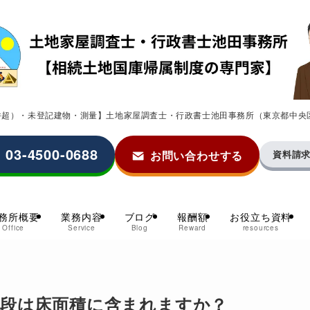
0件超）・未登記建物・測量】土地家屋調査士・行政書士池田事務所（東京都中央
03-4500-0688
お問い合わせする
資料請
務所概要
業務内容
ブログ
報酬額
お役立ち資料
Office
Service
Blog
Reward
resources
階段は床面積に含まれますか？