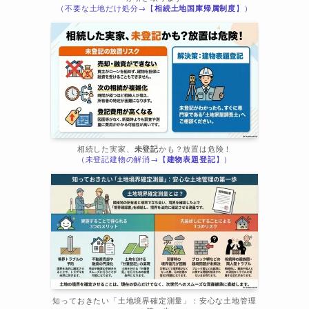
（不要な土地だけ処分→【
相続土地国庫帰属制度
】）
相続した実家、
未登記
かも？放置は危険！
（未登記建物の解消→【
建物表題登記
】）
知っておきたい「土地境界確定測量」：安心な土地管理