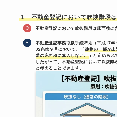
１ 不動産登記において吹抜階段
不動産登記において吹抜階段は床面積に
不動産登記事務取扱手続準則（平成17年
82条第９号において、「
建物の一部が上
階の床面積に算入しない。
」と定められ
したがって、不動産登記において吹抜階
と考えることできます。