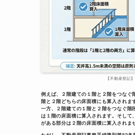
【不動産登記】
例えば、２階建ての１階と２階をつなぐ
階と２階どちらの床面積にも算入されま
一方、２階建ての１階と２階をつなぐ階
は１階の床面積に算入されます。そして
がある部分は２階の床面積に算入されま
ただし、不動産登記事務手続準則第82条