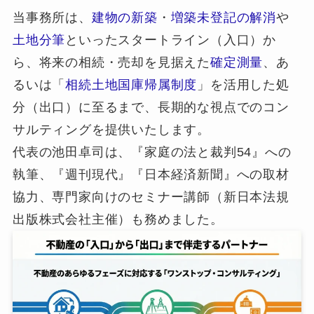
当事務所は、
建物の新築
・
増築未登記の解消
や
土地分筆
といったスタートライン（入口）か
ら、将来の相続・売却を見据えた
確定測量
、あ
るいは「
相続土地国庫帰属制度
」を活用した処
分（出口）に至るまで、長期的な視点でのコン
サルティングを提供いたします。
代表の池田卓司は、『家庭の法と裁判54』への
執筆、『週刊現代』『日本経済新聞』への取材
協力、専門家向けのセミナー講師（新日本法規
出版株式会社主催）も務めました。