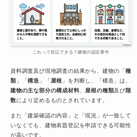
これって登記できる？建物の認定要件
資料調査及び現地調査の結果から、建物の「
種
類
」「
構造
」「
屋根
」を判断し、「構造」は、
建物の主な部分の構成材料
、
屋根の種類
及び
階
数
により定めるものとされています。
また「建築確認の内容」と「現況」が一致して
いなくても、建物表題登記を申請できる可能性
が高いです。