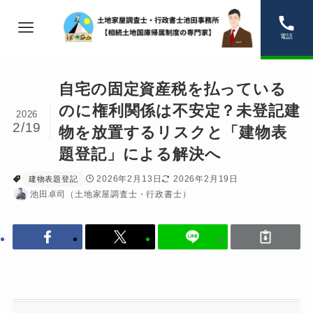
電話
自宅の固定資産税を払っている
のに権利関係は不安定？未登記建
2026
2/19
物を放置するリスクと「建物表
題登記」による解決へ
2026年2月13日
2026年2月19日
建物表題登記
池田卓司（土地家屋調査士・行政書士）