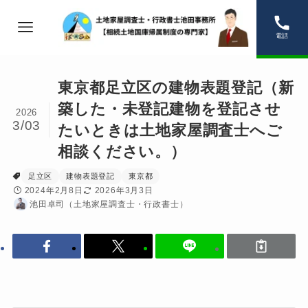
電話
東京都足立区の建物表題登記（新
築した・未登記建物を登記させ
2026
3/03
たいときは土地家屋調査士へご
相談ください。）
足立区
建物表題登記
東京都
2024年2月8日
2026年3月3日
池田卓司（土地家屋調査士・行政書士）