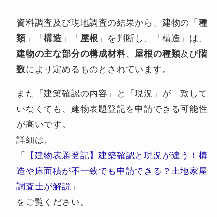
資料調査及び現地調査の結果から、建物の「
種
類
」「
構造
」「
屋根
」を判断し、「構造」は、
建物の主な部分の構成材料
、
屋根の種類
及び
階
数
により定めるものとされています。
また「建築確認の内容」と「現況」が一致して
いなくても、建物表題登記を申請できる可能性
が高いです。
詳細は、
「
【建物表題登記】建築確認と現況が違う！構
造や床面積が不一致でも申請できる？土地家屋
調査士が解説
」
をご覧ください。