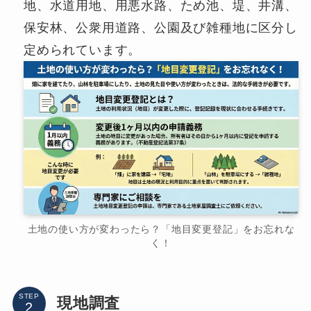
地、水道用地、用悪水路、ため池、堤、井溝、
保安林、公衆用道路、公園及び雑種地に区分し
定められています。
土地の使い方が変わったら？「地目変更登記」をお忘れな
く！
STEP
現地調査