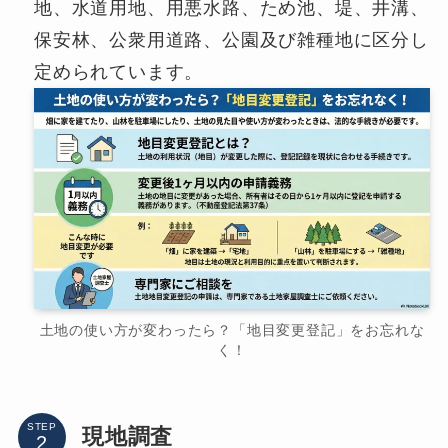
地、水道用地、用悪水路、ため池、堤、井溝、
保安林、公衆用道路、公園及び雑種地に区分し
定められています。
土地の使い方が変わったら？「地目変更登記」をお忘れな
く！
STEP
現地調査