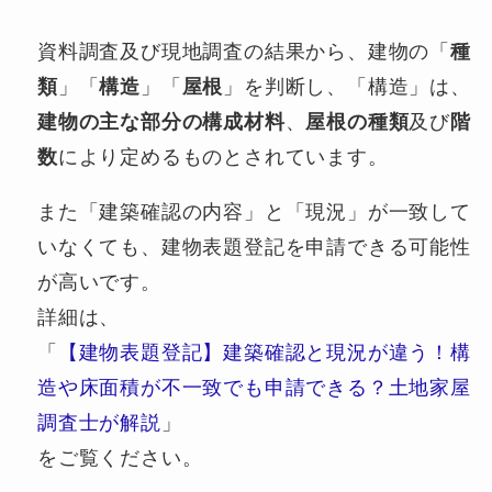
資料調査及び現地調査の結果から、建物の「
種
類
」「
構造
」「
屋根
」を判断し、「構造」は、
建物の主な部分の構成材料
、
屋根の種類
及び
階
数
により定めるものとされています。
また「建築確認の内容」と「現況」が一致して
いなくても、建物表題登記を申請できる可能性
が高いです。
詳細は、
「
【建物表題登記】建築確認と現況が違う！構
造や床面積が不一致でも申請できる？土地家屋
調査士が解説
」
をご覧ください。