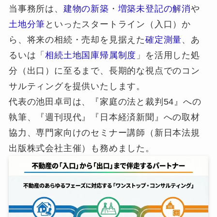
当事務所は、
建物の新築
・
増築未登記の解消
や
土地分筆
といったスタートライン（入口）か
ら、将来の相続・売却を見据えた
確定測量
、あ
るいは「
相続土地国庫帰属制度
」を活用した処
分（出口）に至るまで、長期的な視点でのコン
サルティングを提供いたします。
代表の池田卓司は、『家庭の法と裁判54』への
執筆、『週刊現代』『日本経済新聞』への取材
協力、専門家向けのセミナー講師（新日本法規
出版株式会社主催）も務めました。