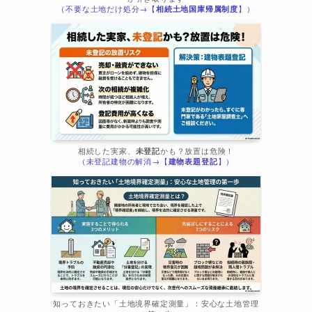
（不要な土地だけ処分→【
相続土地国庫帰属制度
】）
相続した実家、
未登記
かも？放置は危険！
（未登記建物の解消→【
建物表題登記
】）
知っておきたい「土地境界確定測量」：安心な土地管理