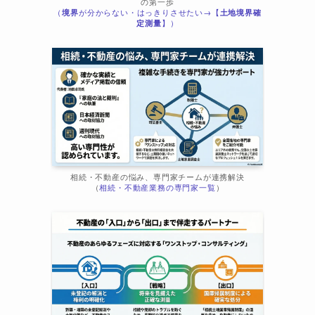
の第一歩
（
境界
が分からない・はっきりさせたい→【
土地境界確
定測量
】）
相続・不動産の悩み、専門家チームが連携解決
（
相続・不動産業務の専門家一覧
）