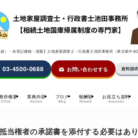
0件超）・未登記建物・測量】土地家屋調査士・行政書士池田事務所（東京都中央
03-4500-0688
お問い合わせする
資料請
務所概要
業務内容
ブログ
報酬額
お役立ち資料
Office
Service
Blog
Reward
resources
抵当権者の承諾書を添付する必要はあ