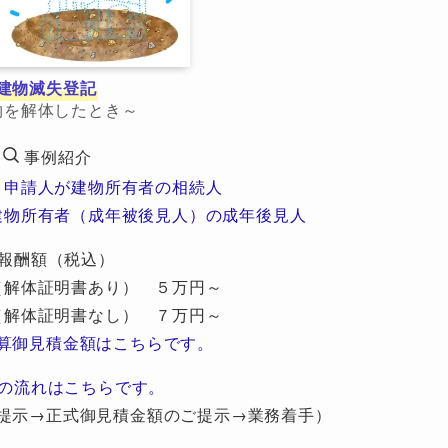
建物滅失登記
物を解体したとき～
事例紹介
 申請人が建物所有者の相続人
建物所有者（成年被後見人）の成年後見人
報酬額（税込）
（解体証明書あり） ５万円～
（解体証明書なし） ７万円～
算御見積金額はこちらです。
の流れはこちらです。
提示→正式御見積金額のご提示→業務着手）