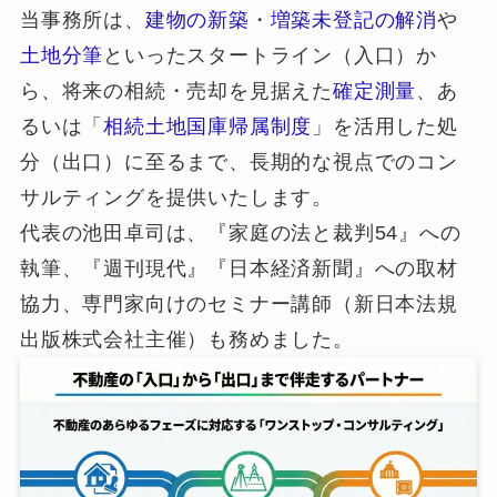
当事務所は、
建物の新築
・
増築未登記の解消
や
土地分筆
といったスタートライン（入口）か
ら、将来の相続・売却を見据えた
確定測量
、あ
るいは「
相続土地国庫帰属制度
」を活用した処
分（出口）に至るまで、長期的な視点でのコン
サルティングを提供いたします。
代表の池田卓司は、『家庭の法と裁判54』への
執筆、『週刊現代』『日本経済新聞』への取材
協力、専門家向けのセミナー講師（新日本法規
出版株式会社主催）も務めました。