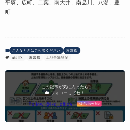
平塚、広町、二葉、南大井、南品川、八潮、豊
町
こんなときはご相談ください
東京都
品川区
東京都
土地合筆登記
この記事が気に入ったら
フォローしてね！
Follow @ikd_office
Follow Me