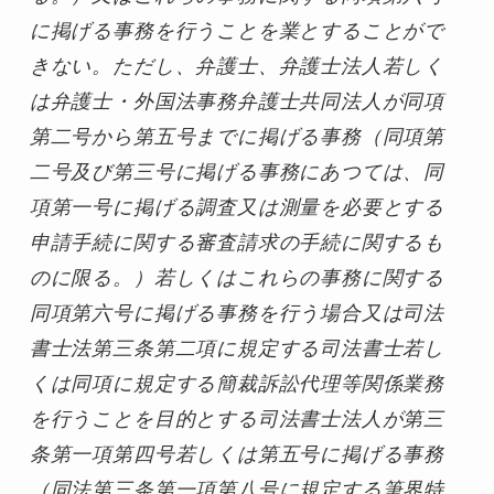
に掲げる事務を行うことを業とすることがで
きない。ただし、弁護士、弁護士法人若しく
は弁護士・外国法事務弁護士共同法人が同項
第二号から第五号までに掲げる事務（同項第
二号及び第三号に掲げる事務にあつては、同
項第一号に掲げる調査又は測量を必要とする
申請手続に関する審査請求の手続に関するも
のに限る。）若しくはこれらの事務に関する
同項第六号に掲げる事務を行う場合又は司法
書士法第三条第二項に規定する司法書士若し
くは同項に規定する簡裁訴訟代理等関係業務
を行うことを目的とする司法書士法人が第三
条第一項第四号若しくは第五号に掲げる事務
（同法第三条第一項第八号に規定する筆界特