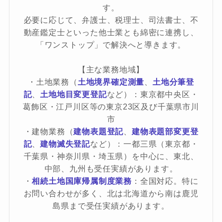
す。
必要に応じて、弁護士、税理士、司法書士、不
動産鑑定士といった他士業とも綿密に連携し、
「ワンストップ」で解決へと導きます。
【主な業務地域】
・土地業務（
土地境界確定測量
、
土地分筆登
記
、
土地地目変更登記
など）：東京都中央区・
葛飾区・江戸川区等の東京23区及び千葉県市川
市
・建物業務（
建物表題登記
、
建物表題部変更登
記
、
建物滅失登記
など）：一都三県（東京都・
千葉県・神奈川県・埼玉県）を中心に、東北、
中部、九州も受任実績があります。
・
相続土地国庫帰属制度業務
：全国対応。特に
お問い合わせが多く、北は北海道から南は鹿児
島県まで受任実績があります。