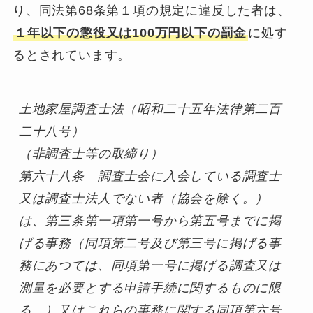
り、同法第68条第１項の規定に違反した者は、
１年以下の懲役又は100万円以下の罰金
に処す
るとされています。
土地家屋調査士法（昭和二十五年法律第二百
二十八号）
（非調査士等の取締り）

第六十八条　調査士会に入会している調査士
又は調査士法人でない者（協会を除く。）
は、第三条第一項第一号から第五号までに掲
げる事務（同項第二号及び第三号に掲げる事
務にあつては、同項第一号に掲げる調査又は
測量を必要とする申請手続に関するものに限
る。）又はこれらの事務に関する同項第六号