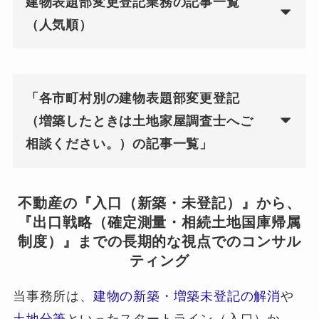
建物表題部変更登記業務の記事一覧
（人気順）
「各市町村別の建物表題部変更登記
（増築したときは土地家屋調査士へご
相談ください。）の記事一覧」
不動産の『入口（新築・未登記）』から、
『出口戦略（確定測量・相続土地国庫帰属
制度）』までの長期的な視点でのコンサル
ティング
当事務所は、
建物の新築
・
増築未登記の解消
や
土地分筆
といったスタートライン（入口）か