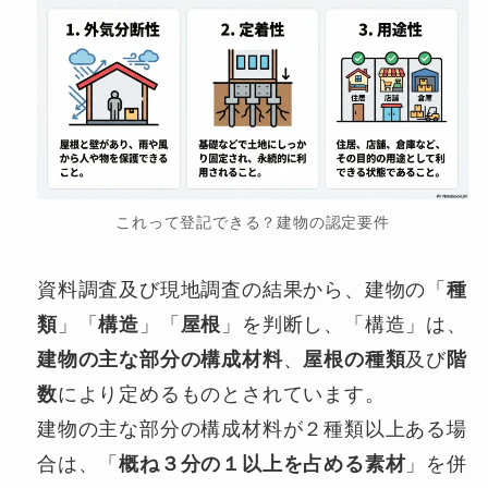
これって登記できる？建物の認定要件
資料調査及び現地調査の結果から、建物の「
種
類
」「
構造
」「
屋根
」を判断し、「構造」は、
建物の主な部分の構成材料
、
屋根の種類
及び
階
数
により定めるものとされています。
建物の主な部分の構成材料が２種類以上ある場
合は、「
概ね３分の１以上を占める素材
」を併