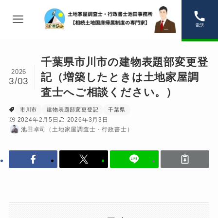
電話
千葉県市川市の建物表題部変更登
2026
記（増築したときは土地家屋調
3/03
査士へご相談ください。）
市川市
建物表題部変更登記
千葉県
2024年2月5日
2026年3月3日
池田卓司（土地家屋調査士・行政書士）