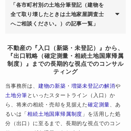
「各市町村別の土地分筆登記（建物を
全て取り壊したときは土地家屋調査士
へご相談ください。）の記事一覧」
不動産の『入口（新築・未登記）』から、
『出口戦略（確定測量・相続土地国庫帰属
制度）』までの長期的な視点でのコンサル
ティング
当事務所は、
建物の新築
・
増築未登記の解消
や
土地分筆
といったスタートライン（入口）か
ら、将来の相続・売却を見据えた
確定測量
、あ
るいは「
相続土地国庫帰属制度
」を活用した処
分（出口）に至るまで、長期的な視点でのコン