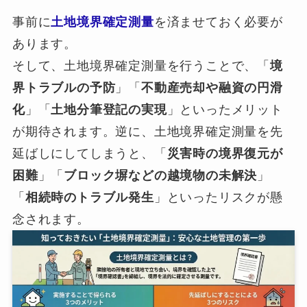
事前に
土地境界確定測量
を済ませておく必要が
あります。
そして、土地境界確定測量を行うことで、「
境
界トラブルの予防
」「
不動産売却や融資の円滑
化
」「
土地分筆登記の実現
」といったメリット
が期待されます。逆に、土地境界確定測量を先
延ばしにしてしまうと、「
災害時の境界復元が
困難
」「
ブロック塀などの越境物の未解決
」
「
相続時のトラブル発生
」といったリスクが懸
念されます。