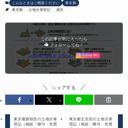
こんなときはご相談ください
東京都
東京都
土地分筆登記
港区
この記事が気に入ったら
フォローしてね！
Follow @ikd_office
Follow Me
シェアする
東京都新宿区の土地分筆
東京都文京区の土地分筆
登記（相続・贈与・売買
登記（相続・贈与・売買