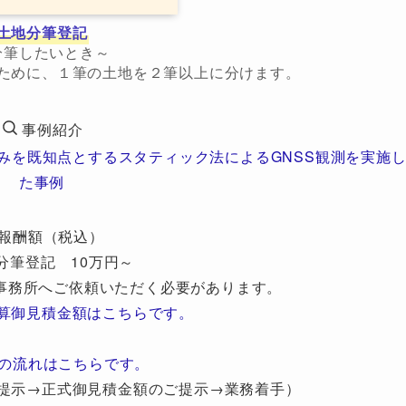
土地分筆登記
分筆したいとき～
ために、１筆の土地を２筆以上に分けます。
事例紹介
みを既知点とするスタティック法によるGNSS観測を実施
た事例
報酬額（税込）
分筆登記 10万円～
事務所へご依頼いただく必要があります。
算御見積金額はこちらです。
の流れはこちらです。
提示→正式御見積金額のご提示→業務着手）