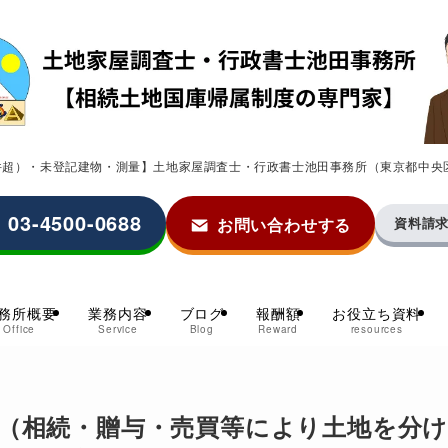
0件超）・未登記建物・測量】土地家屋調査士・行政書士池田事務所（東京都中央
03-4500-0688
お問い合わせする
資料請
務所概要
業務内容
ブログ
報酬額
お役立ち資料
Office
Service
Blog
Reward
resources
（相続・贈与・売買等により土地を分