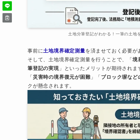
土地分筆登記がわかる！一筆の土地
事前に
土地境界確定測量
を済ませておく必要が
そして、土地境界確定測量を行うことで、「
境
筆登記の実現
」といったメリットが期待されま
「
災害時の境界復元が困難
」「
ブロック塀など
クが懸念されます。