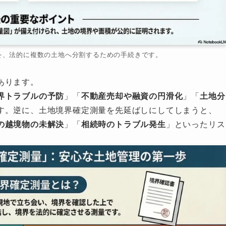
を、法的に複数の土地へ分割するための手続きです。
あります。
界トラブルの予防
」「
不動産売却や融資の円滑化
」「
土地分
す。逆に、土地境界確定測量を先延ばしにしてしまうと、
の越境物の未解決
」「
相続時のトラブル発生
」といったリス