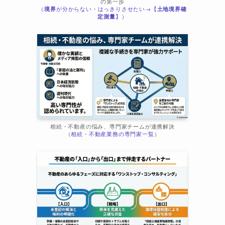
の第一歩
（
境界
が分からない・はっきりさせたい→【
土地境界確
定測量
】）
し
相続・不動産の悩み、専門家チームが連携解決
（
相続・不動産業務の専門家一覧
）