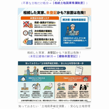
（不要な土地だけ処分→【
相続土地国庫帰属制度
】）
相続した実家、
未登記
かも？放置は危険！
（未登記建物の解消→【
建物表題登記
】）
知っておきたい「土地境界確定測量」：安心な土地管理