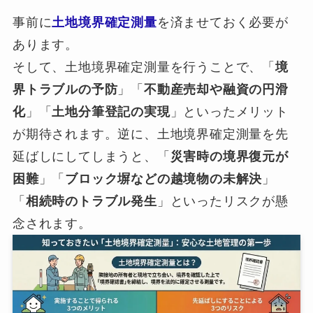
事前に
土地境界確定測量
を済ませておく必要が
あります。
そして、土地境界確定測量を行うことで、「
境
界トラブルの予防
」「
不動産売却や融資の円滑
化
」「
土地分筆登記の実現
」といったメリット
が期待されます。逆に、土地境界確定測量を先
延ばしにしてしまうと、「
災害時の境界復元が
困難
」「
ブロック塀などの越境物の未解決
」
「
相続時のトラブル発生
」といったリスクが懸
念されます。