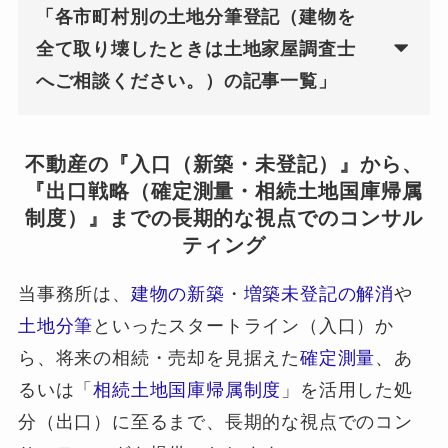
「各市町村別の土地分筆登記（建物を
全て取り壊したときは土地家屋調査士
へご相談ください。）の記事一覧」
不動産の『入口（新築・未登記）』から、
『出口戦略（確定測量・相続土地国庫帰属
制度）』までの長期的な視点でのコンサル
ティング
当事務所は、
建物の新築
・
増築未登記の解消
や
土地分筆
といったスタートライン（入口）か
ら、将来の相続・売却を見据えた
確定測量
、あ
るいは「
相続土地国庫帰属制度
」を活用した処
分（出口）に至るまで、長期的な視点でのコン