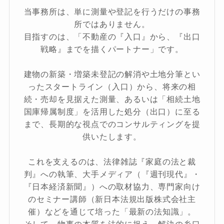
当事務所は、単に測量や登記を行うだけの事務
所ではありません。
目指すのは、「不動産の『入口』から、『出口
戦略』までを描くパートナー」です。
建物の新築・増築未登記の解消や土地分筆とい
ったスタートライン（入口）から、将来の相
続・売却を見据えた測量、あるいは「相続土地
国庫帰属制度」を活用した処分（出口）に至る
まで、長期的な視点でのコンサルティングを提
供いたします。
これを支えるのは、法律雑誌『家庭の法と裁
判』への執筆、大手メディア（『週刊現代』・
『日本経済新聞』）への取材協力、専門家向け
のセミナー講師（新日本法規出版株式会社主
催）などを通じて培った「最新の法知識」。
そして、物事の本質を法的に捉え、解決の糸口