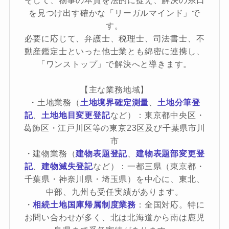
を見つけ出す確かな「リーガルマインド」で
す。
必要に応じて、弁護士、税理士、司法書士、不
動産鑑定士といった他士業とも綿密に連携し、
「ワンストップ」で解決へと導きます。
【主な業務地域】
・土地業務（
土地境界確定測量
、
土地分筆登
記
、
土地地目変更登記
など）：東京都中央区・
葛飾区・江戸川区等の東京23区及び千葉県市川
市
・建物業務（
建物表題登記
、
建物表題部変更登
記
、
建物滅失登記
など）：一都三県（東京都・
千葉県・神奈川県・埼玉県）を中心に、東北、
中部、九州も受任実績があります。
・
相続土地国庫帰属制度業務
：全国対応。特に
お問い合わせが多く、北は北海道から南は鹿児