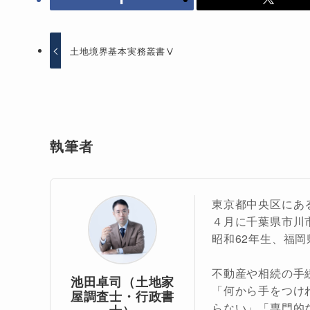
土地境界基本実務叢書Ⅴ
執筆者
東京都中央区にあ
４月に千葉県市川
昭和62年生、福
不動産や相続の手
池田卓司（土地家
「何から手をつけ
屋調査士・行政書
らない」「専門的