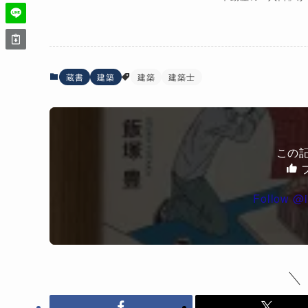
蔵書
建築
建築
建築士
この
Follow @i