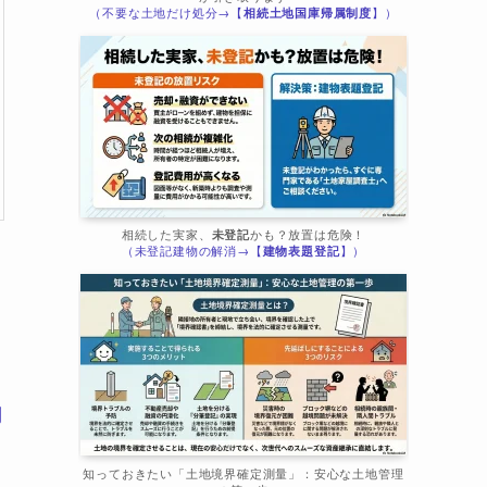
（不要な土地だけ処分→【
相続土地国庫帰属制度
】）
相続した実家、
未登記
かも？放置は危険！
（未登記建物の解消→【
建物表題登記
】）
測
知っておきたい「土地境界確定測量」：安心な土地管理