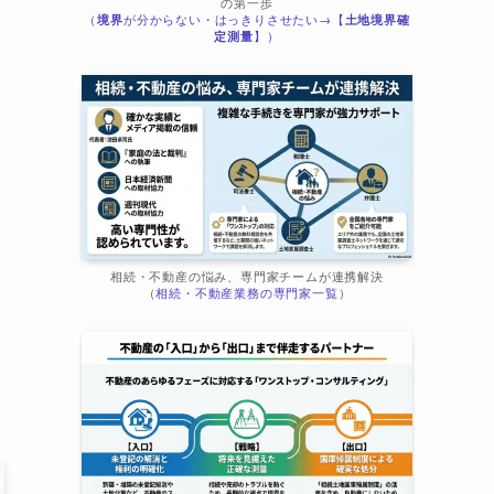
の第一歩
（
境界
が分からない・はっきりさせたい→【
土地境界確
定測量
】）
家
相続・不動産の悩み、専門家チームが連携解決
（
相続・不動産業務の専門家一覧
）