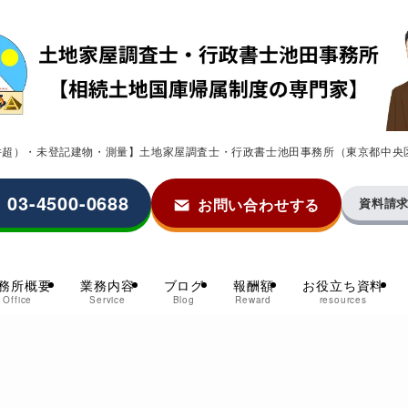
0件超）・未登記建物・測量】土地家屋調査士・行政書士池田事務所（東京都中央
03-4500-0688
お問い合わせする
資料請
務所概要
業務内容
ブログ
報酬額
お役立ち資料
Office
Service
Blog
Reward
resources