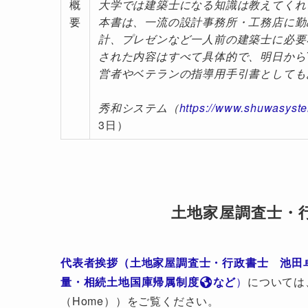
概
大学では建築士になる知識は教えてくれ
要
本書は、一流の設計事務所・工務店に勤
計、プレゼンなど一人前の建築士に必要
された内容はすべて具体的で、明日から
営者やベテランの指導用手引書としても
秀和システム（
https://www.shuwasyst
3日）
土地家屋調査士・
代表者挨拶（土地家屋調査士・行政書士 池田
量・相続土地国庫帰属制度
など
）
については
（Home））をご覧ください。