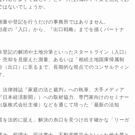
ではないでしょうか。
測量や登記を行うだけの事務所ではありません。
動産の『入口』から、『出口戦略』までを描くパートナ
未登記の解消や土地分筆といったスタートライン（入口）
・売却を見据えた測量、あるいは「相続土地国庫帰属制
分（出口）に至るまで、長期的な視点でのコンサルティン
す。
、法律雑誌『家庭の法と裁判』への執筆、大手メディア
『日本経済新聞』）への取材協力、専門家向けのセミナー
出版株式会社主催）などを通じて培った「最新の法知
質を法的に捉え、解決の糸口を見つけ出す確かな「リーガ
。
護士、税理士、司法書士、不動産鑑定士といった他士業と