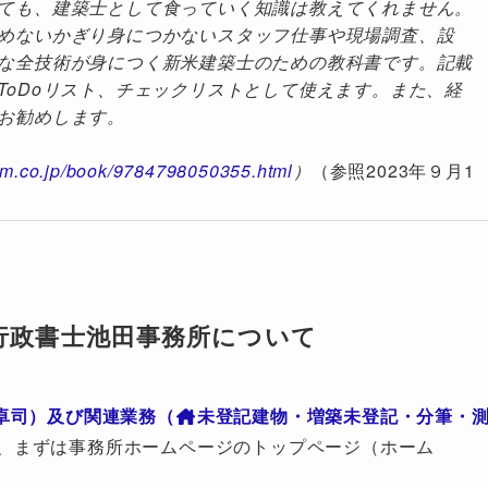
ても、建築士として食っていく知識は教えてくれません。
めないかぎり身につかないスタッフ仕事や現場調査、設
な全技術が身につく新米建築士のための教科書です。記載
ToDoリスト、チェックリストとして使えます。また、経
お勧めします。
em.co.jp/book/9784798050355.html
）
（参照2023年９月1
行政書士池田事務所について
卓司）及び関連業務（
未登記建物・増築未登記・分筆・
、まずは事務所ホームページのトップページ（ホーム