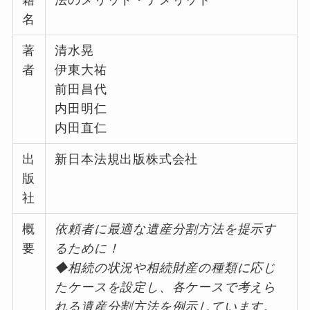
籍
法のメリット・デメリット
名
著
清水晃
者
伊東大祐
前田昌代
内田明仁
内田直仁
出
新日本法規出版株式会社
版
社
概
依頼者に最適な遺産分割方法を提示す
要
るために！
◆相続の状況や相続財産の種類に応じ
たケースを設定し、各ケースで考えら
れる遺産分割方法を例示しています。