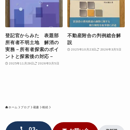
登記官からみた 表題部
不動産附合の判例総合解
所有者不明土地 解消の
説
実務－所有者探索のポイ
2025年10月23日
2026年3月5日
ントと探索後の対応－
2025年11月29日
2026年3月5日
ホーム
ブログ
蔵書
相続
03-