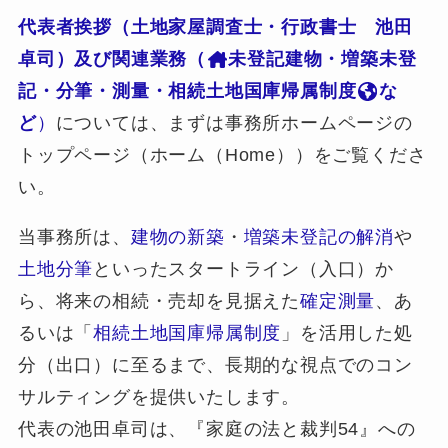
代表者挨拶（土地家屋調査士・行政書士 池田
卓司）及び関連業務（
未登記建物・増築未登
記・分筆・測量・相続土地国庫帰属制度
な
ど
）
については、まずは事務所ホームページの
トップページ（ホーム（Home））をご覧くださ
い。
当事務所は、
建物の新築
・
増築未登記の解消
や
土地分筆
といったスタートライン（入口）か
ら、将来の相続・売却を見据えた
確定測量
、あ
るいは「
相続土地国庫帰属制度
」を活用した処
分（出口）に至るまで、長期的な視点でのコン
サルティングを提供いたします。
代表の池田卓司は、『家庭の法と裁判54』への