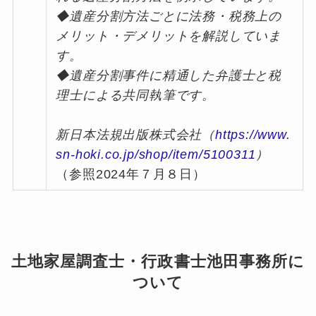
◆遺産分割方法ごとに法務・税務上の
メリット・デメリットを解説していま
す。
◆遺産分割事件に精通した弁護士と税
理士による共同執筆です。
新日本法規出版株式会社（
https://www.
sn-hoki.co.jp/shop/item/5100311
）
（参照2024年７月８日）
土地家屋調査士・行政書士池田事務所に
ついて