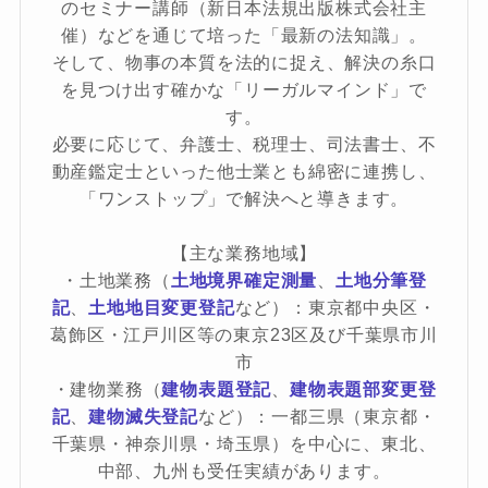
のセミナー講師（新日本法規出版株式会社主
催）などを通じて培った「最新の法知識」。
そして、物事の本質を法的に捉え、解決の糸口
を見つけ出す確かな「リーガルマインド」で
す。
必要に応じて、弁護士、税理士、司法書士、不
動産鑑定士といった他士業とも綿密に連携し、
「ワンストップ」で解決へと導きます。
【主な業務地域】
・土地業務（
土地境界確定測量
、
土地分筆登
記
、
土地地目変更登記
など）：東京都中央区・
葛飾区・江戸川区等の東京23区及び千葉県市川
市
・建物業務（
建物表題登記
、
建物表題部変更登
記
、
建物滅失登記
など）：一都三県（東京都・
千葉県・神奈川県・埼玉県）を中心に、東北、
中部、九州も受任実績があります。