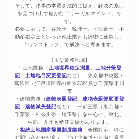
そして、物事の本質を法的に捉え、解決の糸口
を見つけ出す確かな「リーガルマインド」で
す。
必要に応じて、弁護士、税理士、司法書士、不
動産鑑定士といった他士業とも綿密に連携し、
「ワンストップ」で解決へと導きます。
【主な業務地域】
・土地業務（
土地境界確定測量
、
土地分筆登
記
、
土地地目変更登記
など）：東京都中央区・
葛飾区・江戸川区等の東京23区及び千葉県市川
市
・建物業務（
建物表題登記
、
建物表題部変更登
記
、
建物滅失登記
など）：一都三県（東京都・
千葉県・神奈川県・埼玉県）を中心に、東北、
中部、九州も受任実績があります。
・
相続土地国庫帰属制度業務
：全国対応。特に
お問い合わせが多く、北は北海道から南は鹿児