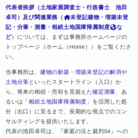
代表者挨拶（土地家屋調査士・行政書士 池田
卓司）及び関連業務（
未登記建物・増築未登
記・分筆・測量・相続土地国庫帰属制度
な
ど
）
については、まずは事務所ホームページの
トップページ（ホーム（Home））をご覧くださ
い。
当事務所は、
建物の新築
・
増築未登記の解消
や
土地分筆
といったスタートライン（入口）か
ら、将来の相続・売却を見据えた
確定測量
、あ
るいは「
相続土地国庫帰属制度
」を活用した処
分（出口）に至るまで、長期的な視点でのコン
サルティングを提供いたします。
代表の池田卓司は、『家庭の法と裁判54』への