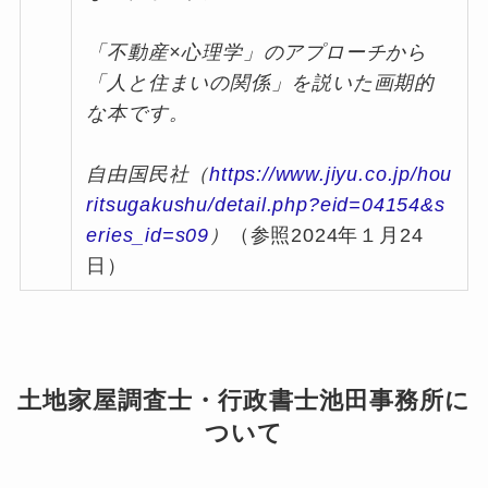
「不動産×心理学」のアプローチから
「人と住まいの関係」を説いた画期的
な本です。
自由国民社（
https://www.jiyu.co.jp/hou
ritsugakushu/detail.php?eid=04154&s
eries_id=s09
）
（参照2024年１月24
日）
土地家屋調査士・行政書士池田事務所に
ついて