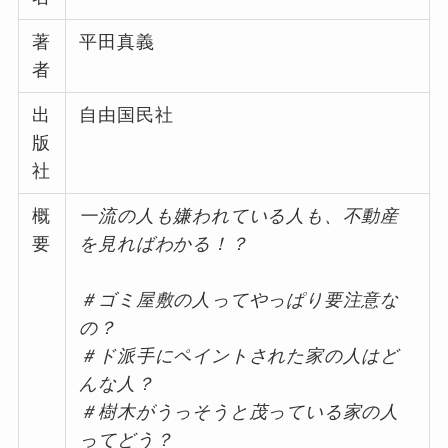
著
平田真義
者
出
自由国民社
版
社
概
一流の人も嫌われている人も、不動産
要
を見ればわかる！？
＃ゴミ屋敷の人ってやっぱり要注意な
の？
＃ド派手にペイントされた家の人はど
んな人？
＃樹木がうっそうと茂っている家の人
ってどう？