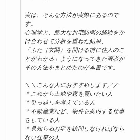
実は、そんな方法が実際にあるので
す。
心理学と、膨大なお宅訪問の経験をか
け合わせて分析を重ねた結果、
「ふた（玄関）を開ける前に住人のこ
とがわかる」ようになってきた著者が
その方法をまとめたのが本書です。
＼＼こんな人におすすめします／／
＊これから土地や家を買いたい人
＊引っ越しを考えている人
＊不動産業など、物件を案内する仕事
をしている人
＊見知らぬお宅を訪問しなければなら
ない仕事の人