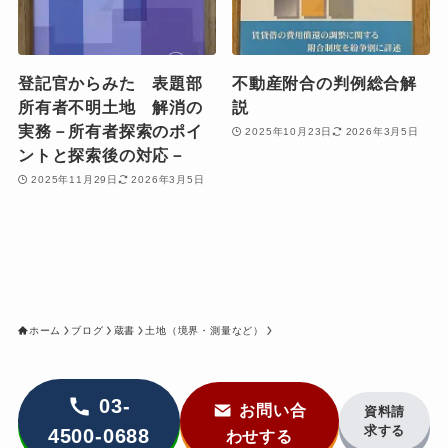
登記官からみた 表題部
不動産附合の判例総合解
所有者不明土地 解消の
説
実務－所有者探索のポイ
2025年10月23日
2026年3月5日
ントと探索後の対応－
2025年11月29日
2026年3月5日
ホーム
ブログ
蔵書
土地（境界・測量など）
03-
お問い合
資料請
求する
4500-0688
わせする