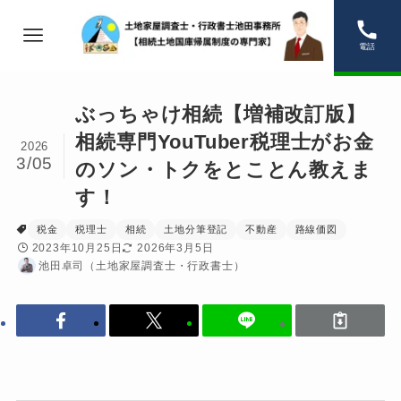
電話
ぶっちゃけ相続【増補改訂版】
相続専門YouTuber税理士がお金
2026
3/05
のソン・トクをとことん教えま
す！
税金
税理士
相続
土地分筆登記
不動産
路線価図
2023年10月25日
2026年3月5日
池田卓司（土地家屋調査士・行政書士）