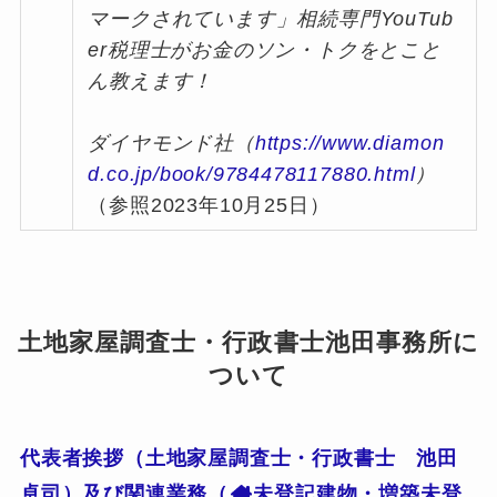
マークされています」相続専門YouTub
er税理士がお金のソン・トクをとこと
ん教えます！
ダイヤモンド社（
https://www.diamon
d.co.jp/book/9784478117880.html
）
（参照2023年10月25日）
土地家屋調査士・行政書士池田事務所に
ついて
代表者挨拶（土地家屋調査士・行政書士 池田
卓司）及び関連業務（
未登記建物・増築未登