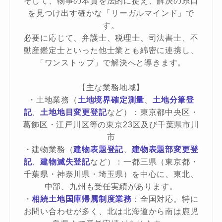
そして、物事の本質を法的に捉え、解決の糸口
を見つけ出す確かな「リーガルマインド」で
す。
必要に応じて、弁護士、税理士、司法書士、不
動産鑑定士といった他士業とも綿密に連携し、
「ワンストップ」で解決へと導きます。
【主な業務地域】
・土地業務（
土地境界確定測量
、
土地分筆登
記
、
土地地目変更登記
など）：東京都中央区・
葛飾区・江戸川区等の東京23区及び千葉県市川
市
・建物業務（
建物表題登記
、
建物表題部変更登
記
、
建物滅失登記
など）：一都三県（東京都・
千葉県・神奈川県・埼玉県）を中心に、東北、
中部、九州も受任実績があります。
・
相続土地国庫帰属制度業務
：全国対応。特に
お問い合わせが多く、北は北海道から南は鹿児