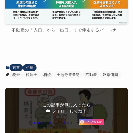
不動産の「入口」から「出口」まで伴走するパートナー
蔵書
相続
税金
税理士
相続
土地分筆登記
不動産
路線価図
この記事が気に入ったら
フォローしてね！
Follow @ikd_office
Follow Me