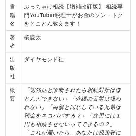
書
ぶっちゃけ相続【増補改訂版】 相続専
籍
門YouTuber税理士がお金のソン・トク
名
をとことん教えます！
著
橘慶太
者
出
ダイヤモンド社
版
社
概
「認知症と診断されたら相続対策はほ
要
とんどできない」「介護の苦労は報わ
れない」「両親と同居している兄弟は
預金をネコババする？」「次男には１
円も相続させないってできるの？」
「これが届いたら、あなたは税務署に