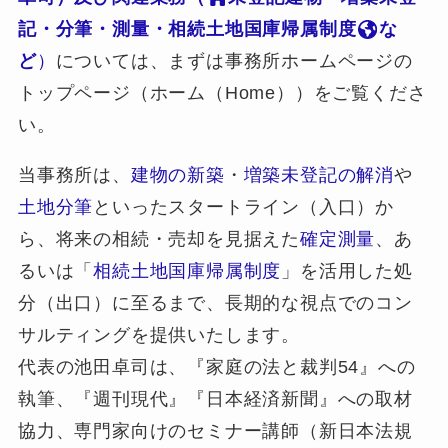
記・分筆・測量・相続土地国庫帰属制度
な
ど
）
については、まずは事務所ホームページの
トップページ（ホーム（Home））をご覧くださ
い。
当事務所は、
建物の新築
・
増築未登記の解消
や
土地分筆
といったスタートライン（入口）か
ら、将来の相続・売却を見据えた
確定測量
、あ
るいは「
相続土地国庫帰属制度
」を活用した処
分（出口）に至るまで、長期的な視点でのコン
サルティングを提供いたします。
代表の池田卓司は、『家庭の法と裁判54』への
執筆、『週刊現代』『日本経済新聞』への取材
協力、専門家向けのセミナー講師（新日本法規