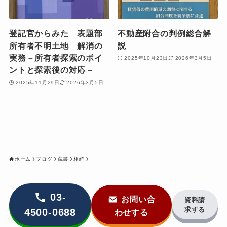
登記官からみた 表題部
不動産附合の判例総合解
所有者不明土地 解消の
説
実務－所有者探索のポイ
2025年10月23日
2026年3月5日
ントと探索後の対応－
2025年11月29日
2026年3月5日
ホーム
ブログ
蔵書
相続
03-
お問い合
資料請
求する
4500-0688
わせする