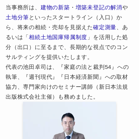
当事務所は、
建物の新築
・
増築未登記の解消
や
土地分筆
といったスタートライン（入口）か
ら、将来の相続・売却を見据えた
確定測量
、あ
るいは「
相続土地国庫帰属制度
」を活用した処
分（出口）に至るまで、長期的な視点でのコン
サルティングを提供いたします。
代表の池田卓司は、『家庭の法と裁判54』への
執筆、『週刊現代』『日本経済新聞』への取材
協力、専門家向けのセミナー講師（新日本法規
出版株式会社主催）も務めました。