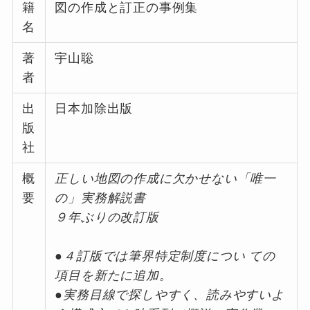
籍
図の作成と訂正の事例集
名
著
宇山聡
者
出
日本加除出版
版
社
概
正しい地図の作成に欠かせない「唯一
要
の」実務解説書
９年ぶりの改訂版
●４訂版では筆界特定制度につい ての
項目を新たに追加。
●実務目線で探しやすく、読みやすいよ