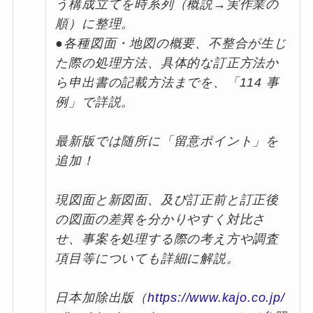
う構成立てを時系列（概説→実作業の
順）に整理。
●各種図面・地図の概要、不整合が生じ
た際の処理方法、具体的な訂正方法か
ら申出書の記載方法までを、「114 事
例」で詳説。
最新版では随所に「留意ポイント」を
追加！
現図面と新図面、及び訂正前と訂正後
の図面の差異を分かりやすく対比さ
せ、事案を処理する際の考え方や調査
項目等についても詳細に解説。
日本加除出版（
https://www.kajo.co.jp/