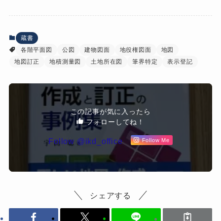
蔵書
各階平面図
公図
建物図面
地役権図面
地図
地図訂正
地積測量図
土地所在図
筆界特定
表示登記
この記事が気に入ったら
フォローしてね！
Follow @ikd_office
Follow Me
シェアする