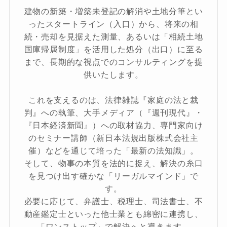
建物の新築・増築未登記の解消や土地分筆とい
ったスタートライン（入口）から、将来の相
続・売却を見据えた測量、あるいは「相続土地
国庫帰属制度」を活用した処分（出口）に至る
まで、長期的な視点でのコンサルティングを提
供いたします。
これを支えるのは、法律雑誌『家庭の法と裁
判』への執筆、大手メディア（『週刊現代』・
『日本経済新聞』）への取材協力、専門家向け
のセミナー講師（新日本法規出版株式会社主
催）などを通じて培った「最新の法知識」。
そして、物事の本質を法的に捉え、解決の糸口
を見つけ出す確かな「リーガルマインド」で
す。
必要に応じて、弁護士、税理士、司法書士、不
動産鑑定士といった他士業とも綿密に連携し、
「ワンストップ」で解決へと導きます。