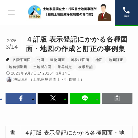
電話
４訂版 表示登記にかかる各種図
2026
3/14
面・地図の作成と訂正の事例集
各階平面図
公図
建物図面
地役権図面
地図
地図訂正
地積測量図
土地所在図
筆界特定
表示登記
2023年9月7日
2026年3月14日
池田卓司（土地家屋調査士・行政書士）
書
４訂版 表示登記にかかる各種図面・地