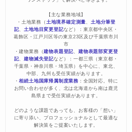
【主な業務地域】
・土地業務（
土地境界確定測量
、
土地分筆登
記
、
土地地目変更登記
など）：東京都中央区・
葛飾区・江戸川区等の東京23区及び千葉県市川
市
・建物業務（
建物表題登記
、
建物表題部変更登
記
、
建物滅失登記
など）：一都三県（東京都・
千葉県・神奈川県・埼玉県）を中心に、東北、
中部、九州も受任実績があります。
・
相続土地国庫帰属制度業務
：全国対応。特に
お問い合わせが多く、北は北海道から南は鹿児
島県まで受任実績があります。
どのような課題であっても、お客様の「想い」
に寄り添い、プロフェッショナルとして最適な
解決策をご提案いたします。