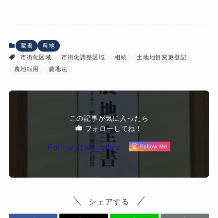
蔵書
農地
市街化区域
市街化調整区域
相続
土地地目変更登記
農地転用
農地法
この記事が気に入ったら
フォローしてね！
Follow @ikd_office
Follow Me
シェアする