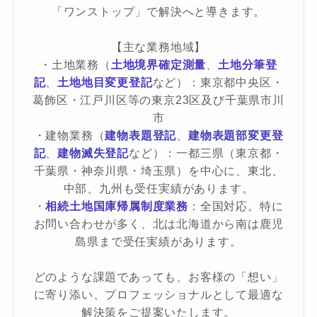
「ワンストップ」で解決へと導きます。
【主な業務地域】
・土地業務（
土地境界確定測量
、
土地分筆登
記
、
土地地目変更登記
など）：東京都中央区・
葛飾区・江戸川区等の東京23区及び千葉県市川
市
・建物業務（
建物表題登記
、
建物表題部変更登
記
、
建物滅失登記
など）：一都三県（東京都・
千葉県・神奈川県・埼玉県）を中心に、東北、
中部、九州も受任実績があります。
・
相続土地国庫帰属制度業務
：全国対応。特に
お問い合わせが多く、北は北海道から南は鹿児
島県まで受任実績があります。
どのような課題であっても、お客様の「想い」
に寄り添い、プロフェッショナルとして最適な
解決策をご提案いたします。