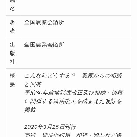
籍
名
著
全国農業会議所
者
出
全国農業会議所
版
社
概
こんな時どうする？ 農家からの相談
要
と回答
平成30年農地制度改正及び相続・債権
に関係する民法改正を踏まえた改訂を
掲載
2020年3月25日刊行。
売買、貸借や転用、相続・贈与など多