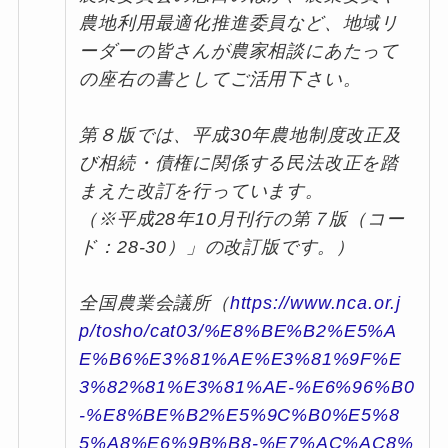
農地利用最適化推進委員など、地域リ
ーダーの皆さんが農家相談にあたって
の座右の書としてご活用下さい。
第８版では、平成30年農地制度改正及
び相続・債権に関係する民法改正を踏
まえた改訂を行っています。
（※平成28年10月刊行の第７版（コー
ド：28-30）」の改訂版です。）
全国農業会議所（
https://www.nca.or.j
p/tosho/cat03/%E8%BE%B2%E5%A
E%B6%E3%81%AE%E3%81%9F%E
3%82%81%E3%81%AE-%E6%96%B0
-%E8%BE%B2%E5%9C%B0%E5%8
5%A8%E6%9B%B8-%E7%AC%AC8%