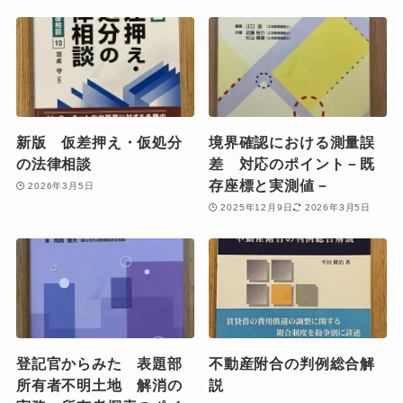
新版 仮差押え・仮処分
境界確認における測量誤
の法律相談
差 対応のポイント－既
存座標と実測値－
2026年3月5日
2025年12月9日
2026年3月5日
登記官からみた 表題部
不動産附合の判例総合解
所有者不明土地 解消の
説