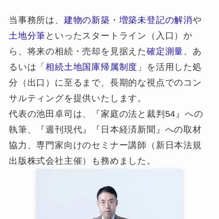
当事務所は、
建物の新築
・
増築未登記の解消
や
土地分筆
といったスタートライン（入口）か
ら、将来の相続・売却を見据えた
確定測量
、あ
るいは「
相続土地国庫帰属制度
」を活用した処
分（出口）に至るまで、長期的な視点でのコン
サルティングを提供いたします。
代表の池田卓司は、『家庭の法と裁判54』への
執筆、『週刊現代』『日本経済新聞』への取材
協力、専門家向けのセミナー講師（新日本法規
出版株式会社主催）も務めました。